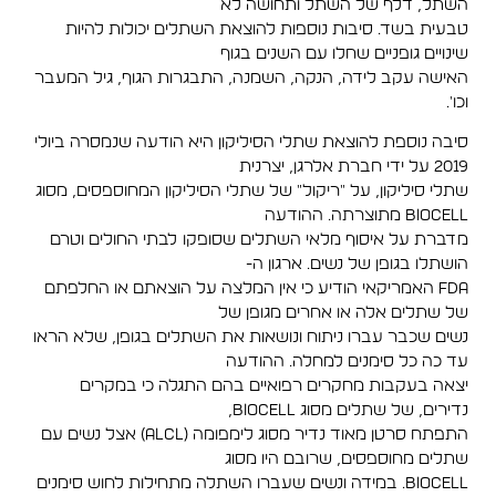
השתל, דלף של השתל ותחושה לא
טבעית בשד. סיבות נוספות להוצאת השתלים יכולות להיות
שינויים גופניים שחלו עם השנים בגוף
האישה עקב לידה, הנקה, השמנה, התבגרות הגוף, גיל המעבר
וכו'.
סיבה נוספת להוצאת שתלי הסיליקון היא הודעה שנמסרה ביולי
2019 על ידי חברת אלרגן, יצרנית
שתלי סיליקון, על "ריקול" של שתלי הסיליקון המחוספסים, מסוג
BIOCELL מתוצרתה. ההודעה
מדברת על איסוף מלאי השתלים שסופקו לבתי החולים וטרם
הושתלו בגופן של נשים. ארגון ה-
FDA האמריקאי הודיע כי אין המלצה על הוצאתם או החלפתם
של שתלים אלה או אחרים מגופן של
נשים שכבר עברו ניתוח ונושאות את השתלים בגופן, שלא הראו
עד כה כל סימנים למחלה. ההודעה
יצאה בעקבות מחקרים רפואיים בהם התגלה כי במקרים
נדירים, של שתלים מסוג BIOCELL,
התפתח סרטן מאוד נדיר מסוג לימפומה (ALCL) אצל נשים עם
שתלים מחוספסים, שרובם היו מסוג
BIOCELL. במידה ונשים שעברו השתלה מתחילות לחוש סימנים