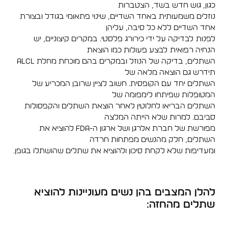
כגון, גוש חדש בשד, הצטברות
נוזלים משמעותית באחד השדיים, שינוי פתאומי בגודל ובצורת
אחד השדיים ללא כל סיבה, עליהן
לפנות לבדיקה על ידי כירורג פלסטי. במקרים קיצוניים, יש
הנחיה רפואית לבצע פעולות כמו הוצאת
השתלים, בדיקה של הנוזל ובמקרים בהם מוכחת מחלת ALCL
תידרש גם הוצאה מלאה של
השתלים יחד עם הקופסית. חשוב לציין שרובן המכריע של
המטופלות שפיתחו לימפומה של
השתלים הבריאו לחלוטין לאחר הוצאת השתלים והקפסולות
סביבם. למרות שלא הייתה המלצה
מפורשת של חברת אלרגן ושל ארגון ה-FDA להוציא את
השתלים, חלק מהנשים מפתחות חרדה
ומעדיפות שלא לקחת סיכון ולהוציא את שתלים שהושתלו בגופן.
להלן המצבים בהן נשים מעוניינות להוציא
שתלים מהחזה: