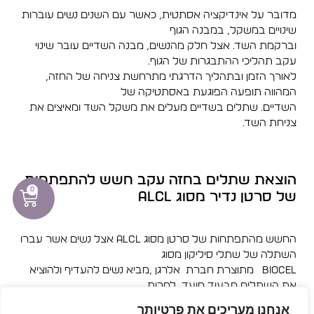
מדובר על אינדיקציה אסתטית, כאשר עם השנים נשים עוברות
שינויים במשקל, במבנה הגוף
וברקמת השד. אצל חלק מהנשים, מבנה השדיים עובר שינוי
עקב תהליכי ההתבגרות של הגוף.
לאורך הזמן ובתהליך הדרגתי מתרחשת צניחה של החזה,
המהווה תופעה הפוגעת באסתטיקה של
השדיים. שתלים בשדיים מעלים את משקל השד ומאיצים את
צניחת השד.
הוצאת שתלים בחזה עקב חשש להתפתחות
0
של סרטן נדיר מסוג ALCL
החשש מהתפתחות של סרטן מסוג ALCL אצל נשים אשר עברו
השתלה של שתלי סיליקון מסוג
BIOCEL מתוצרת חברת אלרגן ,מביא נשים להעדיף ולהוציא
את השתלים מבעוד מועד, למרות
שאין המלצה כזו מצד ארגון ה- FDA האמריקאי. בעקבות ממצאי
אנחנו מעריכים את פרטיותך