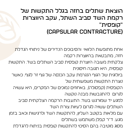
הוצאת שתלים בחזה בגלל התקשות של
רקמת השד סביב השתל, עקב היווצרות
"קופסית"
(Capsular contracture)
אחת מתופעות הלוואי והסיבוכים הנדירים של ניתוחי הגדלת
חזה, מתבטאת בהיווצרות רקמה
צלקתית מעובה היוצרת קופסית סביב השתלים בשד. התקשות
קופסית, היא תגובה חיסונית
ביולוגית של הגוף הנגרמת עקב הכנסה של גוף זר לגוף. כאשר
נוצרת התקשות משמעותית של
הקופסית (קפסולה), באחוזים נמוכים של המקרים, היא עשויה
לגרום להתגבשות מבנה נוקשה
למגע יד שמורגש בשד. התעבות הרקמה הצלקתית סביב
השתלים עשויה לגרום לעיוות צורת השד
עם מלאות בקוטב העליון, להתקשות השד ולרגישות וכאב בזמן
מגע. ד"ר קפלן משתמש בשתלים
מסוג מוטיבה בהם הסיכוי להתקשות קופסית בניתוח להגדלת