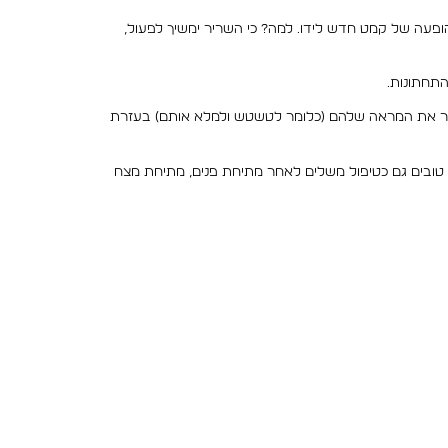
הופעה של קמט חדש לידו. למה? כי השריר ימשיך לפעול,
התחתונות.
שפר את המראה שלהם (כלומר לטשטש ולמלא אותם) בעזרת
ה טובים גם כטיפול משלים לאחר מתיחת פנים, מתיחת מצח