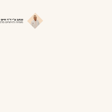
נכתב ע"י ד"ר חיים 
מומחה לניתוחים פלסט