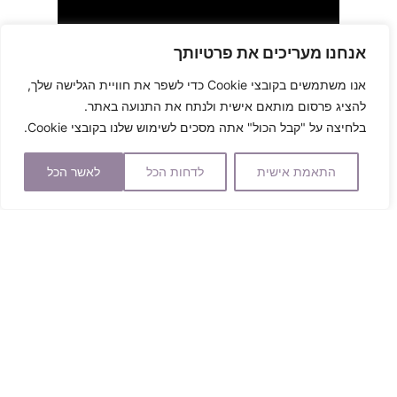
אנחנו מעריכים את פרטיותך
אנו משתמשים בקובצי Cookie כדי לשפר את חוויית הגלישה שלך,
סיבוכים אפשריים
להציג פרסום מותאם אישית ולנתח את התנועה באתר.
סימני חתכים – צלקות
בלחיצה על "קבל הכול" אתה מסכים לשימוש שלנו בקובצי Cookie.
למרות שברוב המקרים החתכים נרפאים יפה, הצלקות דוהות
התאמת אישית
לדחות הכל
לאשר הכל
עם השנים, ובסופו של דבר נשארים על השד סימנים בהירים
בלבד, הרי שאצל חלק קטן מהמנותחות עלולות להופיע
קלואידים או צלקות בולטות.
צלקות אלה, הנקראות היפרטרופיות, בולטות לגובה אבל לא
חורגות בעוביין מהחתך המקורי. צבען של הצלקות האלה אדום,
ולפעמים הן גם מגרדות. האם הופעתן מעידה על איכותו של
הרופא? ממש לא. צלקות מסוג זה אופייניות בדרך כלל לחולה
מסויימת, שברוב המקרים כבר יודעת על נטיית גופה לפתח
צלקות כאלה (בעקבות חתכים או חיסונים באיזור הכתפיים
והחזה בעבר).