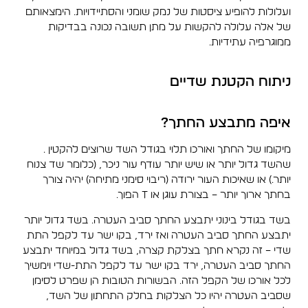
ועלולות להופיע ציסטות של נמק שומני והסתיידויות. הימצאותם
של אלה עלולה להקשות על מתן תשובה נכונה בבדיקות
ממוגרפיה עתידיות.
ניתוח הקטנת שדיים
איפה מתבצע החתך?
מיקומו של החתך ואורכו תלוי בגודל השד שרוצים להקטין .
שהשד גדול יותר או שיש יותר עודף עור ניכר, (כלומר שד צנוח
יותר.) או שאיכות העור ירודה (ריבוי סימני מתיחה) יהיה צורך
בחתך ארוך יותר – בצורת עוגן או T הפוך.
בשד בגודל בינוני יתבצע החתך סביב העטרה. בשד גדול יותר
יתבצע החתך סביב העטרה ואז ירד, בקו ישר עד לקפל התת
שדי – זה נקרא חתך בצלקת קצרה, בשד גדול במיוחד יתבצע
החתך סביב העטרה, ירד בקו ישר עד לקפל התת-שדי וימשיך
לכל אורכו של הקפל הזה. הבשורות הטובות הן שפרט לסימן
שסביב העטרה יהיו כל הצלקות בחלק התחתון של השד,