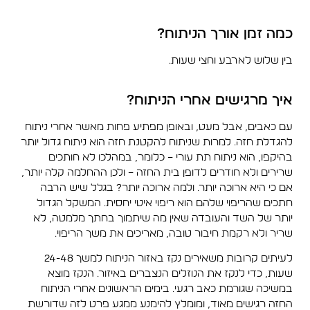
כמה זמן אורך הניתוח?
בין שלוש לארבע וחצי שעות.
איך מרגישים אחרי הניתוח?
עם כאבים, אבל מעט, ובאופן מפתיע פחות מאשר אחרי ניתוח
להגדלת חזה. למרות שניתוח להקטנת חזה הוא ניתוח גדול יותר
בהיקפו, הוא ניתוח תת עורי – כלומר, במהלכו לא חותכים
שרירים ולא חודרים לדופן בית החזה – ולכן ההחלמה קלה יותר,
אם כי היא ארוכה יותר. ולמה ארוכה יותר? בגלל שיש הרבה
חתכים שהריפוי שלהם הוא ריפוי איטי יחסית. המשקל הגדול
יותר של השד והעובדה שאין מה שיתמוך בחתך מלמטה, לא
שריר ולא רקמת חיבור טובה, מאריכים את משך הריפוי.
לעיתים קרובות משאירים נקז באזור הניתוח למשך 24-48
שעות, כדי לנקז את הנוזלים הנצברים באיזור. הנקז מוצא
במשיכה שגורמת כאב רגעי. בימים הראשונים אחרי הניתוח
החזה רגישים מאוד, ומומלץ להימנע ממגע פרט לזה שדורשת