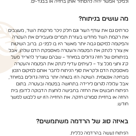
ולפיכך אפשר יהיה להסתיר אותן בחזיה או בבגד-ים.
מה עושים בניתוח?
כורתים גם את עודף העור וגם חלק ניכר מרקמת השד, מעצבים
את רקמת השד מחדש בעזרת תפרים ומעבירים את העטרה
והפיטמה למיקום גבוה יותר מאשר היו בו לפני כן. ברוב השיטות
אין צורך לנתק את הפטמה והעטרה מאספקת הדם שלהן, אבל
בניתוחים של חזה גדולים במיוחד – שבהם שצריך להוריד מעל
ק"ג וחצי מכל צד – לעיתים עדיף לנתק את הפטמה והעטרה
מאספקת הדם ולקראת סוף הניתוח לחבר אותם למיקום הנכון
מבחינה אנטומית. השיטה הזו בטוחה יותר בחזה גדולים במיוחד,
אבל עלולה לגרום לירידה בתחושה בפטמה ובעטרה. בתום
הניתוח חובשים את החזה בחבישה לוחצת הדבוקה לדופן בית
החזה או בחזיית ספורט חזקה. את החזייה הזו יש ללבוש למשך
חודש.
באיזה סוג של הרדמה משתמשים?
הניתוח נעשה בהרדמה כללית.