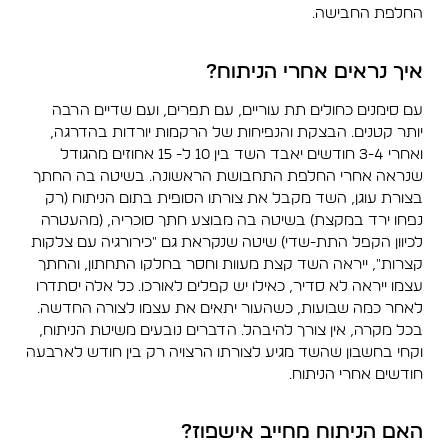
החלפת החבישה.
איך נראים אחרי הניתוח?
עם סימנים כחולים תת עוריים, עם תפרים, ועם שדיים הרבה
יותר קטנים. הבצקת והנפיחות של הרקמות יורדות בהדרגה,
ואחרי 3-4 חודשים יאבד השד בין 10 ל- 15 אחוזים מהגודל
שנראה אחרי החלפת התחבושת הראשונה. בשיטה בה החתך
בצורת עוגן, השד מקבל את צורתו הסופית בתום הניתוח (רק
נפחו ירד במקצת) בשיטה בה מבוצע חתך סוכריה, (מהעטרה
לכיוון הקפל התת-שדי) שיטה שנקראת גם "כירורגיה עם צלקות
קצרות", ייראה השד קצת מעוות וחסר בחלקו התחתון, והחתך
עצמו ייראה לא סדיר, כאילו יש קפלים לאורכו. כל אלה יסתדרו
לאחר כמה שבועות, כשהעור יתאים את עצמו לצורה החדשה.
בכל מקרה, אין צורך להיבהל. הדברים נובעים משיטת הניתוח,
וקחי בחשבון שהשד מגיע לצורתו הרצויה רק בין חודש לארבעה
חודשים אחרי הניתוח.
האם הניתוח מחייב אישפוז?