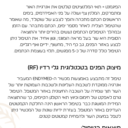
הפיגמנט = תאי המלנוציטים קולטים את אנרגיית האור
ומתפרקים, המלנין צף ועולה על פני האפידרמיס, בימים
הראשונים הכתם מתכהה והופך לצבע של שוקולד, מה שאומר
שהטיפול הצליח. לאחר מספר ימים, הכתם מתבהר. עם הזמן
ובמהלך הטיפולים הכתמים נעשים בהירים יותר והתוצאה
הסופית היא עור בעל מראה הומוגני, וגוון אחיד. את הטיפול ניתן
לבצע באזור הפנים, גב כף היד, מחשוף, ידיים ואף רגליים.
הטיפול כולל סדרה של כ-5 מפגשים, תלוי בעוצמת הכתמים.
מיצוק הפנים בטכנולוגית גלי רדיו (RF)
טיפול זה מתבצע באמצעות מכשיר ה-Endymed המעביר
אנרגיה ממוקדת לשכבות העליונות ולשכבות העמוקות יותר של
העור תוך שמירה על השכבה החיצונית באזור המטופל. הטיפול
גורם לאפקט של חימום וכיווץ תאי הקולגן הקיימים, כך שהתוצאה
המידית המושגת כבר בטיפול הראשון הינה החלקת הקמטוטים
העדינים באזור המטופל. בעזרת ידיות שונות של המכשיר ניתן
לטפל במיצוק העור ולהפחית קמטוטים קטנים.