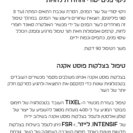
ניקוי פנים יסודי והחדרת לחויות
ניקוי יסודי של עור הפנים, הסרת שכבת התאים המתה (עד 3
סוגי פילינגים), הוצאת שחורים וריענון עור הפנים. במהלך טיפול
זה מוחדרים לעור הפנים על ידי מכשיר האולטרה סאונד חומרי
לחות, קרמים ואמפולות וזאת תוך טיפול מרגיע ומפנק הכולל
עיסוי פנים, כתפיים וכפות ידיים.
משך הטיפול 90 דקות.
טיפול בצלקות פוסט אקנה
בצלקות פוסט אקנה אנחנו משלבים מספר מכשירים העובדים
בטכנולוגיות שונות כדי למקסם את התוצאה ולהגיע למרקם חלק
יותר של העור.
Tixel
טיפול בעזרת מכשיר ה-
העובד בטכנולוגיה של חימום
מבוקר המגיע עד ל-400 מעלות מסוגל להשפיע על ייצור של
קולגן ואלסטין ולטפל בצלקות פוסט אקנה בשילוב ידית
Intensif
לייזר
FSR
של
,
, ו-
ניתן לטפל ביעילות בצלקות
חדשות וישנות כאחד. חימום השכבה העמוקה של העור, גורמת