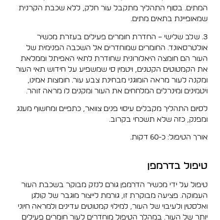
המתים. בסוף התהליך מתקבל עור חלק, ללא שכבת הקרנית
שמאופיינת בתאים מתים.
3. שלב שלישי – החדרת חומרים פעילים בעזרת מכשיר
אולטרסאונד. החומרים שמוחדרים אל השכבה הפנימית של
העור הם חומצה היאלורונית שחודרת לתאי האפיתל וממלאת
את הקמטוטים הקטנים, ויטמין סי שמשפיע על חידוש תאי העור
ומקנה לעור מראה הומוגני מבחינת צבע עור. חומצות אמינו,
ויטמינים ומינרלים המלחחים את העור ומקנים לו מראה זוהר.
לסיום התהליך מקבלים עיסוי פנים צוואר, כתפיים ומחשוף מענג
ומפנק, כזה שלא תשכחי בקרוב.
אורך הטיפול: כ-60 דקות.
טיפול בדרמפן
טיפול על ידי מכשיר הדרמפן גורם לנזק מבוקר בשכבת העור
העמוקה. פציעה מבוקרת זו, גורמת לייצור מוגבר של קולגן
ואלסטין ולעיבוי של העור, למילוי קמטוטים עדינים ולמראה חיוני
יותר של העור. במהלך הטיפול מוחדרים לעור חומרים פעילים