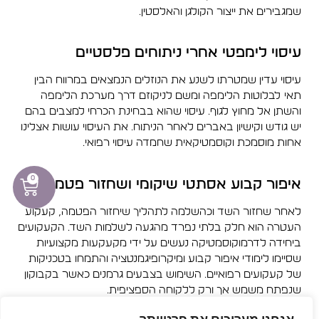
שמגבירים את ייצור הקולגן והאלסטין.
עיסוי לימפטי אחרי ניתוחים פלסטיים
עיסוי עדין שמטרתו לשנע את הנוזלים הנמצאים במרווח הבין
תאי לבלוטות הלימפה ומשם לניקוזם דרך מערכת הלימפה
והשתן אל מחוץ לגוף. עיסוי שהוא בבחינת הכרחי למצבים בהם
יש גודש וקישיון באברים לאחר הניתוח. את העיסוי עושות אצלינו
אחות מוסמכת וקוסמטיקאית שחמדה עיסוי רפואי.
0
איפור קבוע אסתטי שיקומי ושחזור פטמות
לאחר שחזור השד וכהשלמה לתהליך שיחזור הפטמה, קעקוע
העטרה הוא חלק בלתי נפרד מהגעה לשלמות השד. הקעקועים
ביחידה לדרמוקוסמטיקה נעשים על ידי מקעקעות מקצועיות
שסיימו לימודי איפור קבוע ומיקרופיגמנטציה והתמחו בטכניקות
של קעקועים רפואיים. השימוש בצבעים גרמנים כאשר בקבוקון
שנפתח משמש אך ורק ללקוחה הספציפית.
כמו כן ניתן לטשטש צלקות לאחר ניתוחים פלסטיים כגון: מתיחת