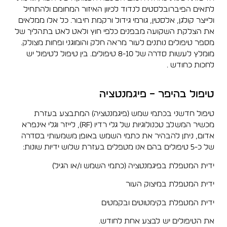
לתאים הפיברובלסטים לנדוד לכיוון האיזור המחומם ולהתחיל
ולייצר קולגן, אלסטין, גורמי גידול ורקמת חיבור. כל אלו ממלאים
את הצלקת השקועה מבפנים כלפי חוץ ולאט לאט בתהליך של
מספר טיפולים נותנים לעור מראה חלק והומוגני ופחות מצולק.
מומלץ לעשות סדרה של 8-10 טיפולים. בין טיפול לטיפול יש
לחכות כחודש .
טיפול בהיפר – פיגמנטציה
טיפול חדשני בכתמי שמש (פיגמנטציה) המתבצע בעזרת
מכשיר המשלב טכנולוגיות של גלי רדיו (RF), לייזר וגלי אינפרא
אדום, ניתן להבהיר את כתמי השמש באופן משמעותי בסדרה
של כ-5 טיפולים בהם אנו מטפלים בעזרת שלוש ידיות שונות:
ידית המטפלת בפיגמנטציה (כתמי השמש ו/או הגיל)
ידית המטפלת במיצוק העור
ידית המטפלת בקימטוטים ובקמטים
את הטיפולים יש לבצע אחת לחודש.