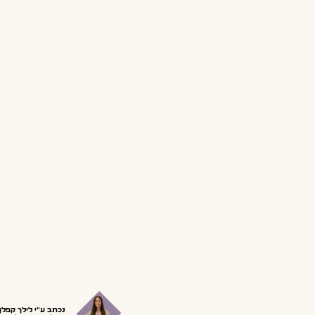
נכתב ע"י לילך קפלן