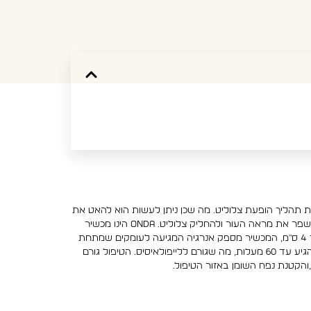
ת תהליך הופעת צלוליט. מה שכן ניתן לעשות הוא להאט את
קצב הופעתו של צלוליט, ומדי פעם לעשות "רה–סטארט" למערכות- להביא את הגוף לייצר תאים חדשים ולהיפטר מתאים מיותרים, ובכך לשפר את מראה העור ולהחליק צלוליט. ONDA הינו מכשיר
מתקדם העובד בטכנולוגיה שעושה שימוש בגלי מיקרו ממוקדים לרקמת השומן. עומק החדירות ברקמת הגוף בשימוש באנרגיה זו מגיעה עד 4 ס"מ, המכשיר מספק אנרגיה המגיעה לעומקים שמתחת
לדרמיס ומאפשר ליצור חימום ברקמת השומן ללא נזק ברקמת העור, שלא כמו במכשירים אחרים, שם מדובר בפחות. רקמת השומן יכולה להגיע עד 60 מעלות, מה שגורם ללייפולאיסיס. הטיפול גורם
הקטנת נפח השומן באזור הטיפול.