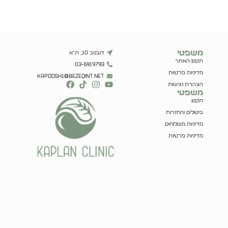
משפטי
דובנוב 10, ת"א
תקנון האתר
03-6919793
מדיניות פרטיות
kapoosh1@bezeqint.net
הצהרת נגישות
משפטי
תקנון
ביטולים והחזרות
מדיניות משלוחים
מדיניות פרטיות