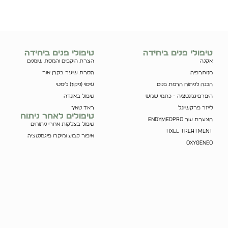
טיפולי פנים ביחידה
טיפולי פנים ביחידה
אקנה
הצרת היקפים והמסת שומנים
מזותרפיה
הסרת שיער בקרן אור
הכנה לניתוח הרמת פנים
עיסוי (ניקוז) לימטי
היפרפיגמנטציה - כתמי שמש
טיפול באונדה
לייזר פרקשיונל
ראד טאץ'
טיפולים לאחר ניתוח
הצערת עור Endymedpro
טיפול בצלקות אחרי ניתוחים
tixel treatment
איפור קבוע ומיקרו פיגמנטציה
Oxygeneo