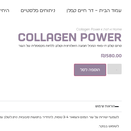
עמוד הבית – דר חיים קפלן
ניתוחים פלסטיים
היחי
Home
»
חנות
»
Collagen Power
Collagen Power
סרום קולגן דו-פאזי המכיל חומצה היאלורונית וקולגן. ללחות מקסימלית של העור
₪
580.00
הוספה לסל
הוראות שימוש
לטפטף ישירות על עור הפנים והצוואר 3-4 טיפות, להחדיר בתנועות סיבוביות. ניתן לשלב על גבי סרומים נוספים.
לשימוש בבוקר.