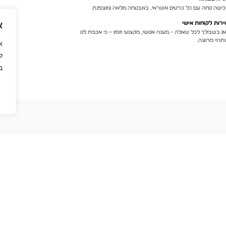
ישה נוחה עם כל כרטיס אשראי, באבטחה מלאה ומוצפנת.
א
רות לקוחות אישי
ן בשבילך לכל שאלה - מענה אנושי, מקצועי וזמין – כי אכפת לנו
היי מרוצה.
ל
ב