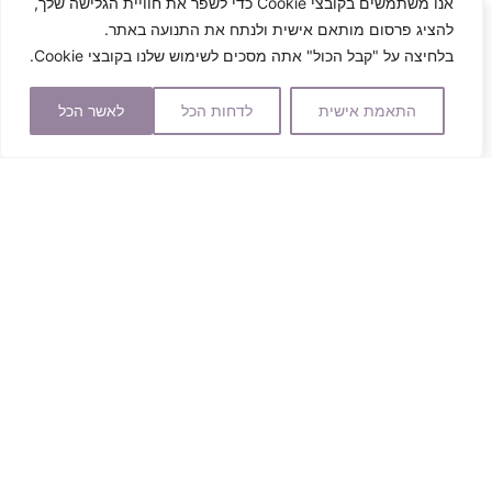
אנו משתמשים בקובצי Cookie כדי לשפר את חוויית הגלישה שלך,
להציג פרסום מותאם אישית ולנתח את התנועה באתר.
בלחיצה על "קבל הכול" אתה מסכים לשימוש שלנו בקובצי Cookie.
עוד מוצרים שיוכלו לעניין אותך
התאמת אישית
לדחות הכל
לאשר הכל
₪
250.00
₪
750.00
Intense Cream P.M
EXO Vitalaizer