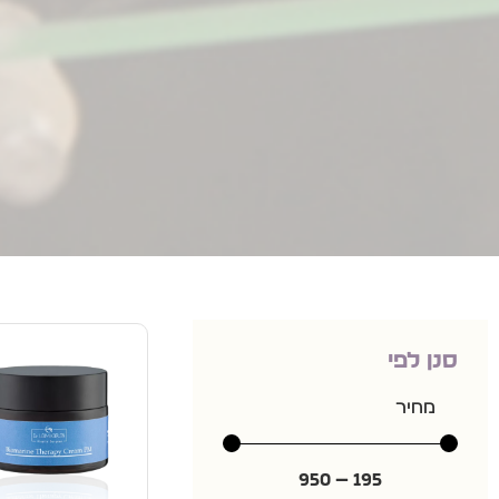
סנן לפי
מחיר
950
—
195