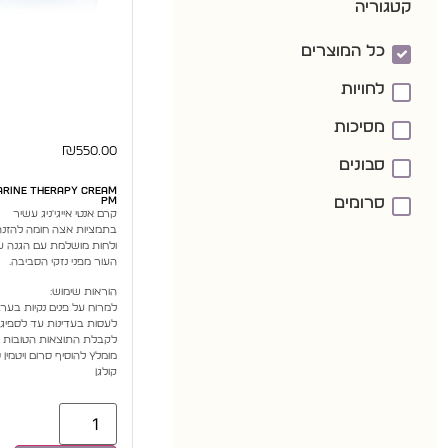
קטגוריה
כל המוצרים
לחויות
מסיכות
₪
550.00
סבונים
arine Therapy Cream
PM
סרומים
קרם אנטי אייגי'ניג עשיר
בתמציות אצה חומה להזנה
ולחות מושלמת עם הגנה ע
העור מפני נזקי הסביבה.
הוראות שימוש:
למרוח על פנים נקיות בערב
לעסות בעדינות עד לספיגה
לקבלת התוצאות הטובות ב
מומלץ להוסיף סרום ויטמין סי
קולגן