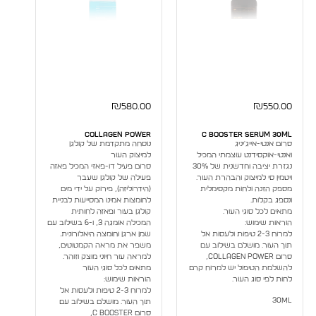
₪
580.00
₪
550.00
Collagen Power
C Booster Serum 30ml
סרום אנטי-אייג'יניג
נוסחה מתקדמת של קולגן
ואנטי-אוקסידנט עוצמתי המכיל
למיצוק העור
נגזרת יציבה וחדשנית של 30%
סרום פעיל דו-פאזי המכיל פאזה
ויטמין סי למיצוק והבהרת העור.
פעילה של קולגן שעבר
מספק הזנה ולחות מקסימלית
(הידרוליזה), פירוק על ידי מים
ונספג בקלות.
לחומצות אמינו המסייעות לבניית
מתאים לכל סוגי העור.
קולגן בעור ופאזה לחותית
הוראות שימוש:
המכילה אומגה 3, ו-6 בשילוב עם
למרוח 2-3 טיפות ולעסות אל
שמן ארגן וחומצה היאלורונית.
תוך העור. מושלם בשילוב עם
משפר את מראה הקמטוטים,
סרום Collagen Power,
למראה עור חיוני מוצק וזוהר.
להשלמת הטיפול יש למרוח קרם
מתאים לכל סוגי העור
לחות לפי סוג העור.
הוראות שימוש:
למרוח 2-3 טיפות ולעסות אל
30ml
תוך העור. מושלם בשילוב עם
סרום C Booster,