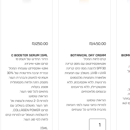
₪
250.00
₪
450.00
C Booster Serum 15ml
Botanical Day Cream
Biom
קרם לחות המכיל
הדור החדש של ויטמין סי
אנטיאוקסידנטים עם מסנן קרינה
סרום אנטי-אייג'יניג
SPF30 להגנה מפני נזקי קרינה
ואנטי-אוקסידנט עוצמתי המכיל
ל
UVA ו-UVB, משולב עם תמציות
נגזרת יציבה וחדשנית של 30%
אלואוורה ותמציות מלפפונים
ויטמין סי למיצוק והבהרת העור.
מרגיעות. ללא אוקסיבנזון, ללא
מספק הזנה ולחות מקסימלית
אוקטוקרילין, ללא פראבנים
ונספג בקלות.
,
ובשמים מלאכותיים.
מתאים לכל סוגי העור.
.
הוראות שימוש:
יותר
הוראות שימוש:
למרוח 2-3 טיפות ולעסות אל
 ו/או
למרוח כחצי שעה לפני היציאה
תוך העור. מושלם בשילוב עם
מהבית ולחדש כל שעתיים
סרום Collagen Power,
להשלמת הטיפול יש למרוח קרם
לחות לפי סוג העור.
15ml